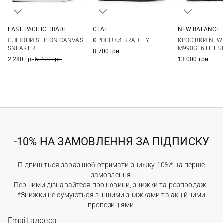
EAST PACIFIC TRADE
CLAE
NEW BALANCE
41
42
43
44
7 US
8 US
9 US
9,5 US
7 US
7,5 US
СЛІПОНИ SLIP ON CANVAS
КРОСІВКИ BRADLEY
КРОСІВКИ NEW
45
10 US
10,5 US
11 US
11,5 US
9 US
9,5 US
SNEAKER
M990GL6 LIFES
8 700 грн
11 US
11,5 US
2 280 грн
5 700 грн
13 000 грн
-10% НА ЗАМОВЛЕННЯ ЗА ПІДПИСКУ
Підпишіться зараз щоб отримати знижку 10%* на перше
замовлення.
Першими дізнавайтеся про новини, знижки та розпродажі.
*Знижки не сумуються з іншими знижками та акційними
пропозиціями.