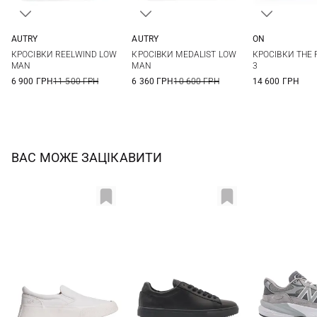
AUTRY
AUTRY
ON
41
42
43
44
40
41
42
43
41
42
КРОСІВКИ REELWIND LOW
КРОСІВКИ MEDALIST LOW
КРОСІВКИ THE 
45
46
44
45
46
44
44,5
MAN
MAN
3
6 900 ГРН
11 500 ГРН
6 360 ГРН
10 600 ГРН
14 600 ГРН
ВАС МОЖЕ ЗАЦІКАВИТИ