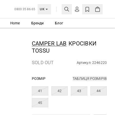
UK
0800 35 86 65
Home
Бренди
Блог
МОЯ ОБЛІКІВКА
УВІЙТИ
CAMPER LAB
КРОСІВКИ
Ще не зареєстровані?
TOSSU
СТВОРИТИ ОБЛІКІВКУ
SOLD OUT
Артикул: 2246220
РОЗМІР
ТАБЛИЦЯ РОЗМІРІВ
41
42
43
44
45