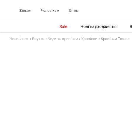
Жінкам
Чоловікам
Дітям
Sale
Нові надходження
В
Чоловікам
Взуття
Кеди та кросівки
Кросівки
Кросівки Tossu