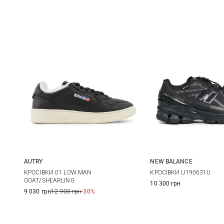
AUTRY
NEW BALANCE
39
40
41
42
8 US
8,5 US
9
КРОСІВКИ 01 LOW MAN
КРОСІВКИ U190631U
GOAT/SHEARLING
10 300 грн
10 US
10,5 US
11
43
44
45
46
9 030 грн
12 900 грн
-30%
47