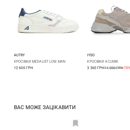
AUTRY
IYSO
41
42
43
44
42
43
КРОСІВКИ MEDALIST LOW MAN
КРОСІВКИ ACUMIK
12 600 ГРН
3 360 ГРН
11 200 ГРН
-70
45
46
47
ВАС МОЖЕ ЗАЦІКАВИТИ