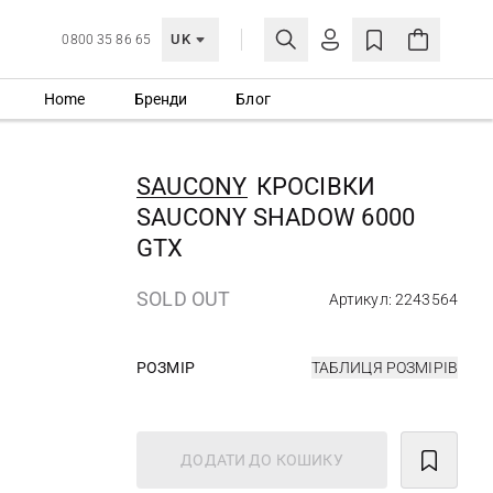
UK
0800 35 86 65
Home
Бренди
Блог
МОЯ ОБЛІКІВКА
УВІЙТИ
SAUCONY
КРОСІВКИ
Ще не зареєстровані?
SAUCONY SHADOW 6000
СТВОРИТИ ОБЛІКІВКУ
GTX
SOLD OUT
Артикул: 2243564
РОЗМІР
ТАБЛИЦЯ РОЗМІРІВ
ДОДАТИ ДО КОШИКУ