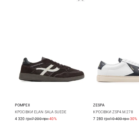
ZESPA
POMPEII
41
42
41
42
43
44
КРОСІВКИ ZSP4.M.278
КРОСІВКИ ELAN SALA SUEDE
7 280 грн
10 400 грн
-30%
4 320 грн
7 200 грн
-40%
45
45