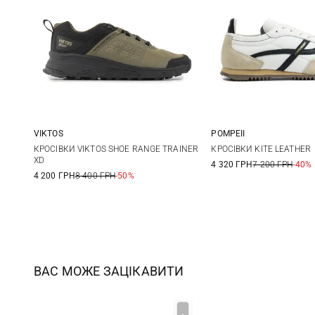
VIKTOS
POMPEII
8,5
9
9,5
10
41
42
КРОСІВКИ VIKTOS SHOE RANGE TRAINER
КРОСІВКИ KITE LEATHER
XD
4 320 ГРН
7 200 ГРН
-40%
10,5
11
11,5
12
45
4 200 ГРН
8 400 ГРН
-50%
13
14
15
ВАС МОЖЕ ЗАЦІКАВИТИ