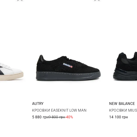
AUTRY
NEW BALANCE
43
44
40
41
42
43
8 US
8,5
КРОСІВКИ EASEKNIT LOW MAN
КРОСІВКИ MIUS
5 880 грн
9 800 грн
-40%
14 100 грн
10 US
10,
44
45
46
47
12 US
13