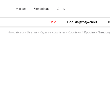
Жінкам
Чоловікам
Дітям
Sale
Нові надходження
В
Чоловікам
Взуття
Кеди та кросівки
Кросівки
Кросівки Sauco