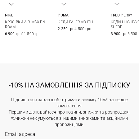
NIKE
PUMA
FRED PERRY
8,5 US
9 US
9,5 US
10 US
41 UK
42 UK
42,5 UK
43 UK
7 UK
8 UK
КРОСІВКИ AIR MAX DN
КЕДИ PALERMO LTH
КЕДИ HUGHES 
10,5 US
11 US
11,5 US
44 UK
44,5 UK
45 UK
10 UK
11 UK
ROAM
SUEDE
2 250 грн
4 500 грн
6 900 грн
11 500 грн
3 900 грн
6 500 
-10% НА ЗАМОВЛЕННЯ ЗА ПІДПИСКУ
Підпишіться зараз щоб отримати знижку 10%* на перше
замовлення.
Першими дізнавайтеся про новини, знижки та розпродажі.
*Знижки не сумуються з іншими знижками та акційними
пропозиціями.