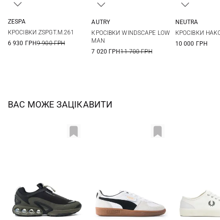
ZESPA
AUTRY
NEUTRA
40
41
42
43
41
42
43
44
40
41
КРОСІВКИ ZSPGT.M.261
КРОСІВКИ WINDSCAPE LOW
КРОСІВКИ HAKO
44
45
44
45
MAN
6 930 ГРН
9 900 ГРН
10 000 ГРН
7 020 ГРН
11 700 ГРН
ВАС МОЖЕ ЗАЦІКАВИТИ