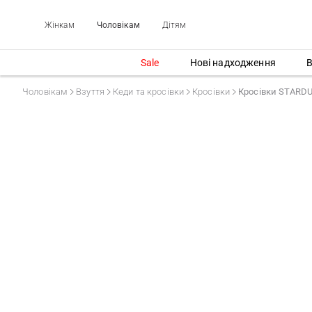
Жінкам
Чоловікам
Дітям
Sale
Нові надходження
В
Чоловікам
Взуття
Кеди та кросівки
Кросівки
Кросівки STARD