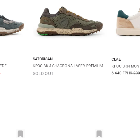
SATORISAN
CLAE
43
45
40
41
42
43
8 US
9 
EDE
КРОСІВКИ CHACRONA LASER PREMIUM
КРОСІВКИ MON
%
6 440 ГРН
9 200
SOLD OUT
10,5 US
11
44
45
46
47