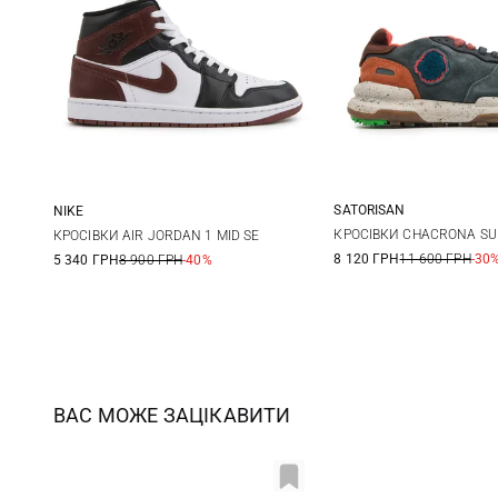
SATORISAN
NIKE
41
42
8 US
8,5 US
9 US
9,5 US
КРОСІВКИ CHACRONA SU
КРОСІВКИ AIR JORDAN 1 MID SE
8 120 ГРН
11 600 ГРН
-30
5 340 ГРН
8 900 ГРН
-40%
10 US
10,5 US
11 US
46
ВАС МОЖЕ ЗАЦІКАВИТИ