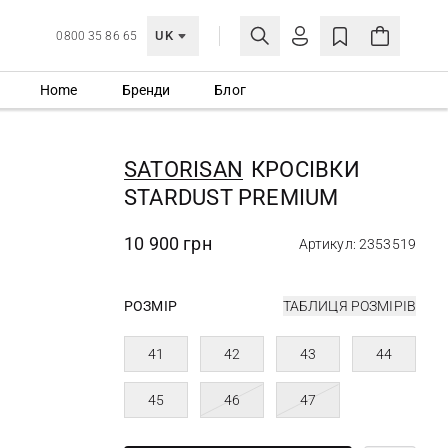
UK
0800 35 86 65
Home
Бренди
Блог
МОЯ ОБЛІКІВКА
УВІЙТИ
SATORISAN
КРОСІВКИ
Ще не зареєстровані?
STARDUST PREMIUM
СТВОРИТИ ОБЛІКІВКУ
10 900 грн
Артикул: 2353519
РОЗМІР
ТАБЛИЦЯ РОЗМІРІВ
41
42
43
44
45
46
47