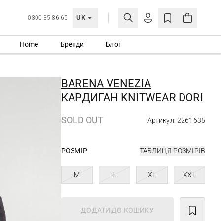
UK
0800 35 86 65
Home
Бренди
Блог
МОЯ ОБЛІКІВКА
УВІЙТИ
BARENA VENEZIA
Ще не зареєстровані?
КАРДИГАН KNITWEAR DORI
СТВОРИТИ ОБЛІКІВКУ
SOLD OUT
Артикул: 2261635
РОЗМІР
ТАБЛИЦЯ РОЗМІРІВ
M
L
XL
XXL
ДОДАТИ ДО КОШИКУ