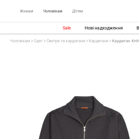
Жінкам
Чоловікам
Дітям
Sale
Нові надходження
В
Чоловікам
Одяг
Светри та кардигани
Кардигани
Кардиган Knit