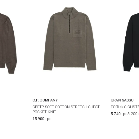
C.P. COMPANY
GRAN SASSO
52
54
M
L
XL
XXL
46
4
СВЕТР SOFT COTTON STRETCH CHEST
ГОЛЬФ CICLIST
POCKET KNIT
5 740 грн
8 200 
54
5
15 900 грн