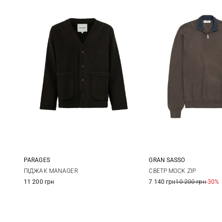
PARAGES
GRAN SASSO
M
L
XL
48
50
ПІДЖАК MANAGER
СВЕТР MOCK ZIP
11 200 грн
7 140 грн
10 200 грн
-30%
56
58