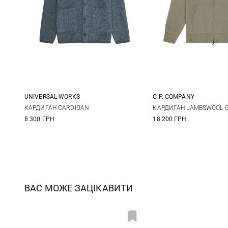
UNIVERSAL WORKS
C.P. COMPANY
S
M
L
XL
M
L
КАРДИГАН CARDIGAN
КАРДИГАН LAMBSWOOL GR
8 300 ГРН
18 200 ГРН
XXL
ВАС МОЖЕ ЗАЦІКАВИТИ