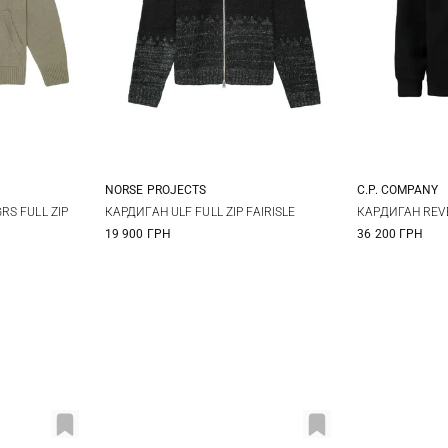
NORSE PROJECTS
C.P. COMPANY
XL
XXL
S
M
L
XL
M
S FULL ZIP
КАРДИГАН ULF FULL ZIP FAIRISLE
КАРДИГАН REV
19 900 ГРН
36 200 ГРН