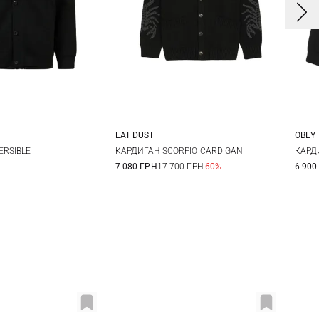
EAT DUST
OBEY
L
XL
XXL
M
L
XL
S
ERSIBLE
КАРДИГАН SCORPIO CARDIGAN
КАРД
7 080 ГРН
17 700 ГРН
-60%
6 900