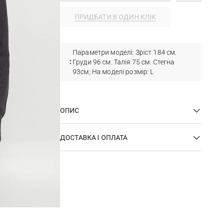
ПРИДБАТИ В ОДИН КЛІК
Параметри моделі: Зріст 184 см.
Груди 96 см. Талія 75 см. Стегна
93см; На моделі розмір: L
ОПИС
ДОСТАВКА І ОПЛАТА