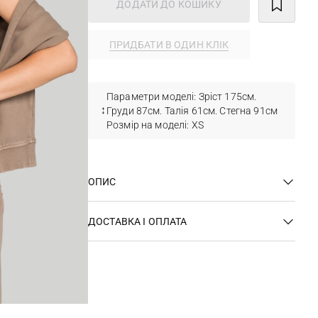
ДОДАТИ ДО КОШИКУ
ПРИДБАТИ В ОДИН КЛІК
Параметри моделі: Зріст 175см.
Груди 87см. Талія 61см. Стегна 91см
Розмір на моделі: XS
ОПИС
ДОСТАВКА І ОПЛАТА