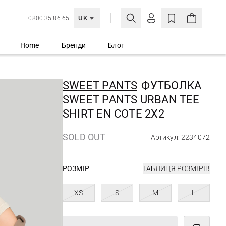
UK
0800 35 86 65
Home
Бренди
Блог
МОЯ ОБЛІКІВКА
УВІЙТИ
SWEET PANTS
ФУТБОЛКА
Ще не зареєстровані?
SWEET PANTS URBAN TEE
СТВОРИТИ ОБЛІКІВКУ
SHIRT EN COTE 2X2
SOLD OUT
Артикул: 2234072
РОЗМІР
ТАБЛИЦЯ РОЗМІРІВ
XS
S
M
L