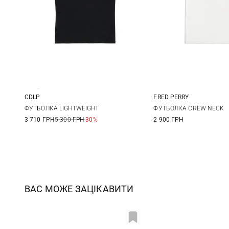
CDLP
FRED PERRY
XS
S
M
L
6
8
ФУТБОЛКА LIGHTWEIGHT
ФУТБОЛКА CREW NECK
3 710 ГРН
5 300 ГРН
-30%
2 900 ГРН
14
ВАС МОЖЕ ЗАЦІКАВИТИ