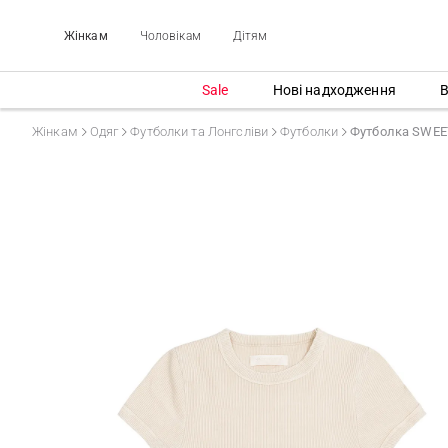
Жінкам
Чоловікам
Дітям
Sale
Нові надходження
В
Жінкам
Одяг
Футболки та Лонгсліви
Футболки
Футболка SWEE