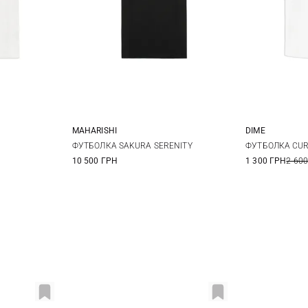
MAHARISHI
DIME
10
12
XS
S
M
L
XS
ФУТБОЛКА SAKURA SERENITY
ФУТБОЛКА CUR
10 500 ГРН
1 300 ГРН
2 600
XL
XXL