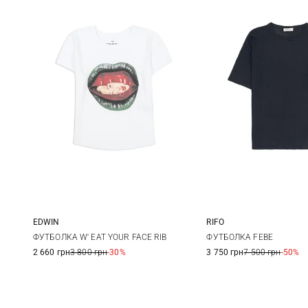
EDWIN
RIFO
XS
S
M
L
XS
S
ФУТБОЛКА W' EAT YOUR FACE RIB
ФУТБОЛКА FEBE
2 660 грн
3 800 грн
-30%
3 750 грн
7 500 грн
-50%