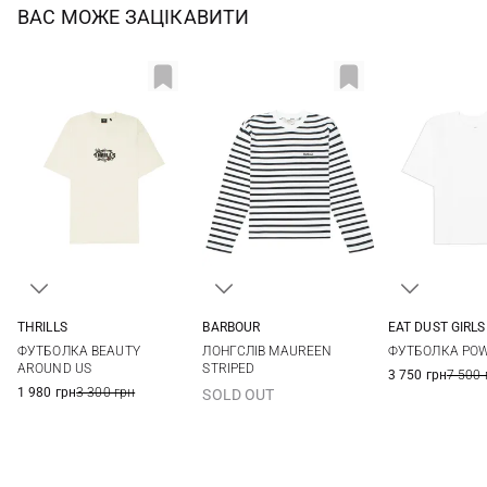
ВАС МОЖЕ ЗАЦІКАВИТИ
THRILLS
BARBOUR
EAT DUST GIRLS
M
L
XL
XXL
S
M
XXS
XS
ФУТБОЛКА BEAUTY
ЛОНГСЛІВ MAUREEN
ФУТБОЛКА PO
AROUND US
STRIPED
3 750 грн
7 500 
1 980 грн
3 300 грн
SOLD OUT