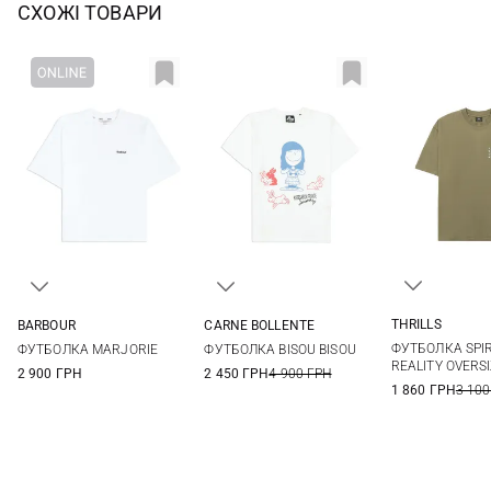
СХОЖІ ТОВАРИ
THRILLS
BARBOUR
CARNE BOLLENTE
4
6
S
M
L
XS
S
M
L
ФУТБОЛКА SPIR
ФУТБОЛКА MARJORIE
ФУТБОЛКА BISOU BISOU
REALITY OVERS
2 900 ГРН
2 450 ГРН
4 900 ГРН
1 860 ГРН
3 100