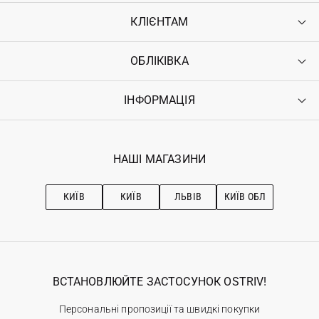
КЛІЄНТАМ
ОБЛІКІВКА
Контакти
Доставка
Оплата
ІНФОРМАЦІЯ
Увійти
Повернення
Реєстрація
Гарантія
Мої замовлення
Програма лояльності
Вакансії
Обране
Наші магазини
НАШІ МАГАЗИНИ
Ostriv Club+
Про OSTRIV
Підписка на новини
Рекомендації з догляду
КИЇВ
КИЇВ
ЛЬВІВ
КИЇВ ОБЛ
ВСТАНОВЛЮЙТЕ ЗАСТОСУНОК OSTRIV!
Персональні пропозиції та швидкі покупки