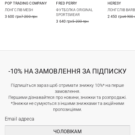
POP TRADING COMPANY
FRED PERRY
HERESY
S
M
L
XL
M
L
XL
S
M
ЛОНГСЛІВ MESH
ФУТБОЛКА ORIGINAL
ЛОНГСЛІВ BAR
SPORTSWEAR
3 600 грн
7 200 грн
2 450 грн
4 900 
3 640 грн
5 200 грн
-10% НА ЗАМОВЛЕННЯ ЗА ПІДПИСКУ
Підпишіться зараз щоб отримати знижку 10%* на перше
замовлення.
Першими дізнавайтеся про новини, знижки та розпродажі.
*Знижки не сумуються з іншими знижками та акційними
пропозиціями.
ЧОЛОВІКАМ