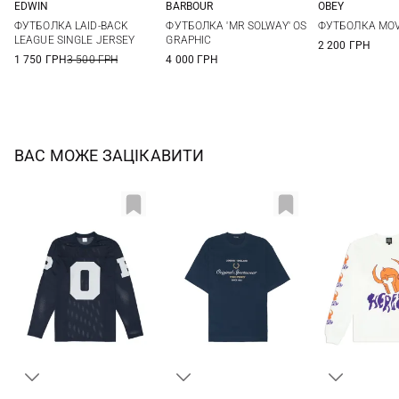
EDWIN
BARBOUR
OBEY
XS
S
M
L
M
L
XL
S
M
ФУТБОЛКА LAID-BACK
ФУТБОЛКА 'MR SOLWAY' OS
ФУТБОЛКА MOVE
XL
LEAGUE SINGLE JERSEY
GRAPHIC
2 200 ГРН
1 750 ГРН
3 500 ГРН
4 000 ГРН
ВАС МОЖЕ ЗАЦІКАВИТИ