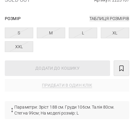
Артикул: 2223107
РОЗМІР
ТАБЛИЦЯ РОЗМІРІВ
S
M
L
XL
XXL
ДОДАТИ ДО КОШИКУ
ПРИДБАТИ В ОДИН КЛІК
Параметри: Зріст 188 см. Груди 106см. Талія 80см.
Стегна 99см; На моделі розмір: L