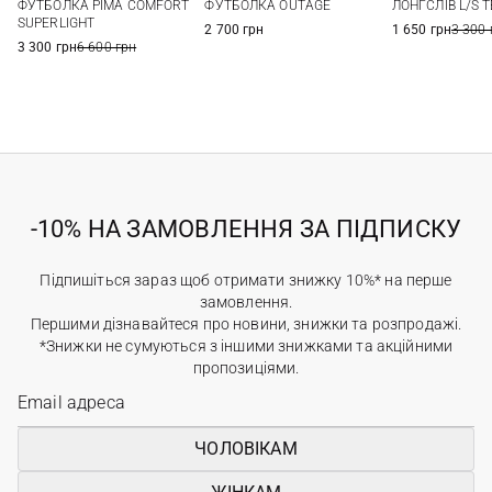
ФУТБОЛКА PIMA COMFORT
ФУТБОЛКА OUTAGE
ЛОНГСЛІВ L/S T
56
58
SUPERLIGHT
2 700 грн
1 650 грн
3 300 
3 300 грн
6 600 грн
-10% НА ЗАМОВЛЕННЯ ЗА ПІДПИСКУ
Підпишіться зараз щоб отримати знижку 10%* на перше
замовлення.
Першими дізнавайтеся про новини, знижки та розпродажі.
*Знижки не сумуються з іншими знижками та акційними
пропозиціями.
ЧОЛОВІКАМ