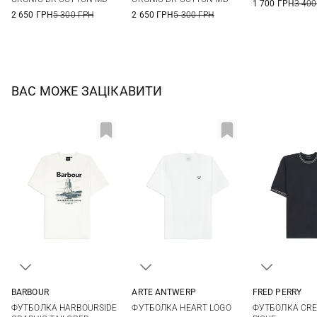
1 700 ГРН
3 400
2 650 ГРН
5 300 ГРН
2 650 ГРН
5 300 ГРН
ВАС МОЖЕ ЗАЦІКАВИТИ
ARTE ANTWERP
BARBOUR
FRED PERRY
XS
S
M
L
S
M
L
XL
S
M
ФУТБОЛКА HEART LOGO
ФУТБОЛКА HARBOURSIDE
ФУТБОЛКА CR
XL
XXL
XXL
3XL
XXL