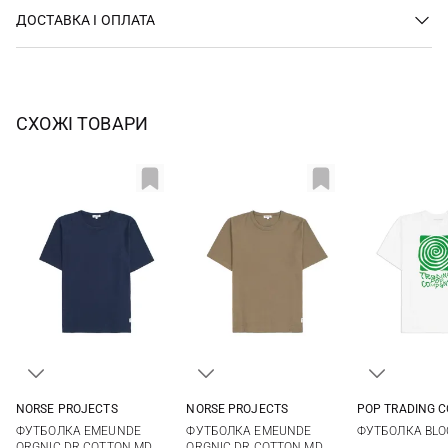
ДОСТАВКА І ОПЛАТА
СХОЖІ ТОВАРИ
NORSE PROJECTS
NORSE PROJECTS
POP TRADING 
S
M
L
XL
S
M
L
XL
M
L
ФУТБОЛКА EMEUNDE
ФУТБОЛКА EMEUNDE
ФУТБОЛКА BLO
XXL
XXL
ORGNIC DR COTTON MD
ORGNIC DR COTTON MD