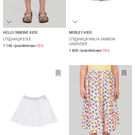
HELLO SIMONE KIDS
MORLEY KIDS
4
6
8
10
4
6
8
10
СПІДНИЦЯ EOLE
СПІДНИЦЯ NINJA SAMSON
12
12
LAVENDER
1 140 грн
3 800 грн
-70%
1 800 грн
6 000 грн
-70%