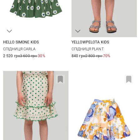
HELLO SIMONE KIDS
YELLOWPELOTA KIDS
6
8
10
12
4
6
8
10
СПІДНИЦЯ CARLA
СПІДНИЦЯ PLANT
12
2 520 грн
3 600 грн
-30%
840 грн
2 800 грн
-70%