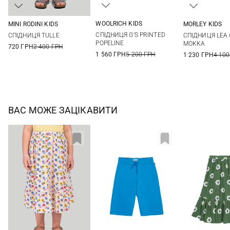
WOOLRICH KIDS
MINI RODINI KIDS
MORLEY KIDS
8
10
12
104/110
116/122
128/134
6
8
СПІДНИЦЯ G’S PRINTED
СПІДНИЦЯ TULLE
СПІДНИЦЯ LEA
POPELINE
MOKKA
720 ГРН
2 400 ГРН
1 560 ГРН
5 200 ГРН
1 230 ГРН
4 100
ВАС МОЖЕ ЗАЦІКАВИТИ