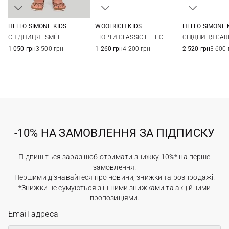
WOOLRICH KIDS
HELLO SIMONE KIDS
HELLO SIMONE 
8
10
12
14
4
6
8
10
6
8
ШОРТИ CLASSIC FLEECE
СПІДНИЦЯ ESMÉE
СПІДНИЦЯ CAR
12
1 260 грн
4 200 грн
1 050 грн
3 500 грн
2 520 грн
3 600 
-10% НА ЗАМОВЛЕННЯ ЗА ПІДПИСКУ
Підпишіться зараз щоб отримати знижку 10%* на перше
замовлення.
Першими дізнавайтеся про новини, знижки та розпродажі.
*Знижки не сумуються з іншими знижками та акційними
пропозиціями.