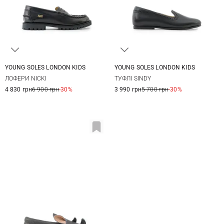
YOUNG SOLES LONDON KIDS
YOUNG SOLES LONDON KIDS
27
28
29
30
27
28
29
30
ЛОФЕРИ NICKI
ТУФЛІ SINDY
31
32
33
34
31
32
33
34
4 830 грн
6 900 грн
-30%
3 990 грн
5 700 грн
-30%
35
36
37
38
35
36
37
38