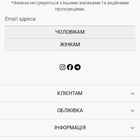
*Знижки не сумуються з іншими знижками та акційними
пропозиціями.
ЧОЛОВІКАМ
ЖІНКАМ
КЛІЄНТАМ
ОБЛІКІВКА
Контакти
Доставка
Оплата
ІНФОРМАЦІЯ
Увійти
Повернення
Реєстрація
Гарантія