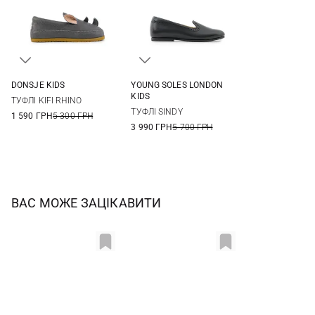
DONSJE KIDS
YOUNG SOLES LONDON
23
24
25
26
27
28
29
30
KIDS
ТУФЛІ KIFI RHINO
27
31
32
33
34
ТУФЛІ SINDY
1 590 ГРН
5 300 ГРН
35
36
37
38
3 990 ГРН
5 700 ГРН
ВАС МОЖЕ ЗАЦІКАВИТИ