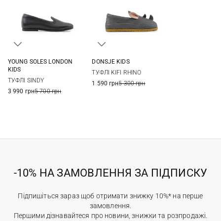
YOUNG SOLES LONDON
DONSJE KIDS
27
28
29
30
23
24
25
26
KIDS
ТУФЛІ KIFI RHINO
31
32
33
34
27
ТУФЛІ SINDY
1 590 грн
5 300 грн
35
36
37
38
3 990 грн
5 700 грн
-10% НА ЗАМОВЛЕННЯ ЗА ПІДПИСКУ
Підпишіться зараз щоб отримати знижку 10%* на перше
замовлення.
Першими дізнавайтеся про новини, знижки та розпродажі.