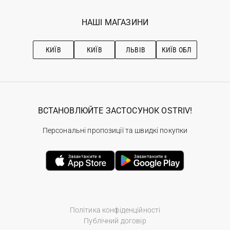
Мої замовлення
Програма лояльності
Вакансії
Обране
Наші магазини
НАШІ МАГАЗИНИ
Ostriv Club+
Про OSTRIV
Підписка на новини
Рекомендації з догляду
КИЇВ
КИЇВ
ЛЬВІВ
КИЇВ ОБЛ
ВСТАНОВЛЮЙТЕ ЗАСТОСУНОК OSTRIV!
Персональні пропозиції та швидкі покупки
Політика конфіденційності
Публічний договір