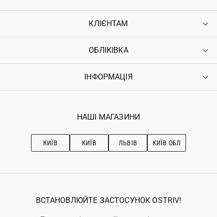
КЛІЄНТАМ
ОБЛІКІВКА
Контакти
Доставка
Оплата
ІНФОРМАЦІЯ
Увійти
Повернення
Реєстрація
Гарантія
Мої замовлення
Програма лояльності
Вакансії
Обране
Наші магазини
НАШІ МАГАЗИНИ
Ostriv Club+
Про OSTRIV
Підписка на новини
Рекомендації з догляду
КИЇВ
КИЇВ
ЛЬВІВ
КИЇВ ОБЛ
ВСТАНОВЛЮЙТЕ ЗАСТОСУНОК OSTRIV!