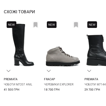
СХОЖІ ТОВАРИ
PREMIATA
FRACAP
PREMIATA
37
37,5
38
38,5
36
37
38
39
36
37
ЧОБОТИ M7207 ANIL
ЧЕРЕВИКИ EXPLORER
ЧОБОТИ M7144
39
40
40
41
40
41
41 500 ГРН
18 700 ГРН
29 700 ГРН