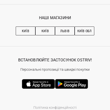
Реєстрація
Гарантія
Мої замовлення
Програма лояльності
Вакансії
Обране
Наші магазини
НАШІ МАГАЗИНИ
Ostriv Club+
Про OSTRIV
Підписка на новини
Рекомендації з догляду
КИЇВ
КИЇВ
ЛЬВІВ
КИЇВ ОБЛ
ВСТАНОВЛЮЙТЕ ЗАСТОСУНОК OSTRIV!
Персональні пропозиції та швидкі покупки
Політика конфіденційності