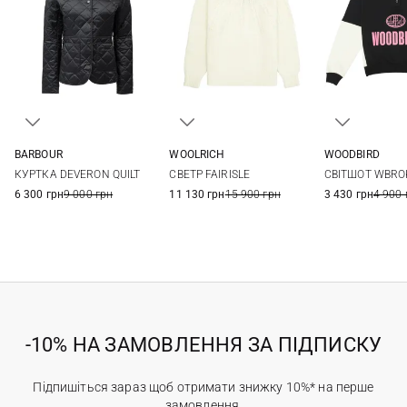
BARBOUR
WOOLRICH
WOODBIRD
8
10
12
14
XS
S
M
L
XS
S
КУРТКА DEVERON QUILT
СВЕТР FAIRISLE
СВІТШОТ WBRO
16
18
6 300 грн
9 000 грн
11 130 грн
15 900 грн
3 430 грн
4 900 
-10% НА ЗАМОВЛЕННЯ ЗА ПІДПИСКУ
Підпишіться зараз щоб отримати знижку 10%* на перше
замовлення.