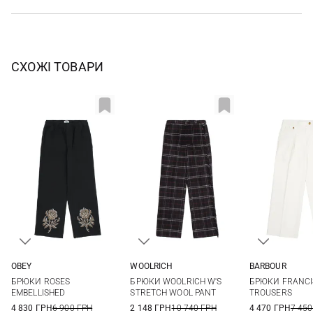
СХОЖІ ТОВАРИ
OBEY
WOOLRICH
BARBOUR
XS
S
M
L
XS
S
M
L
8
10
БРЮКИ ROSES
БРЮКИ WOOLRICH W'S
БРЮКИ FRANCI
XL
16
EMBELLISHED
STRETCH WOOL PANT
TROUSERS
4 830 ГРН
6 900 ГРН
2 148 ГРН
10 740 ГРН
4 470 ГРН
7 450