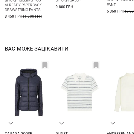
БРЮКИ GINERV
БРЮКИ MISSING YOU
БРЮКИ GABBY
XL
16
PANT
ALREADY PAPERBACK
9 800 ГРН
DRAWSTRING PANTS
6 360 ГРН
15 90
3 450 ГРН
11 500 ГРН
ВАС МОЖЕ ЗАЦІКАВИТИ
CANADA GOOSE
DUNST
ANDERSEN-AND