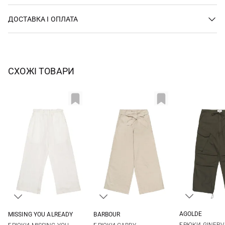
ДОСТАВКА І ОПЛАТА
СХОЖІ ТОВАРИ
AGOLDE
MISSING YOU ALREADY
BARBOUR
XS
S
L/XL
S/M
XXS/XS
8
10
12
14