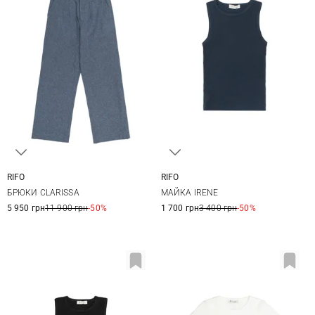
RIFO
RIFO
XS
S
M
L
XS
S
M
L
БРЮКИ CLARISSA
МАЙКА IRENE
5 950 грн
11 900 грн
-50%
1 700 грн
3 400 грн
-50%