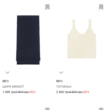
RIFO
RIFO
One size
XS
S
M
L
ШАРФ MARGOT
ТОП MAILA
1 400 грн
2 800 грн
-50%
2 400 грн
4 800 грн
-50%