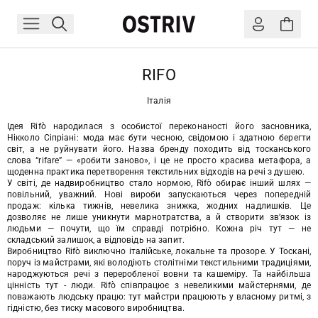
RIFO
Італія
Ідея Rifò народилася з особистої переконаності його засновника,
Нікколо Сіпріані: мода має бути чесною, свідомою і здатною берегти
світ, а не руйнувати його. Назва бренду походить від тосканського
слова “rifare” — «робити заново», і це не просто красива метафора, а
щоденна практика перетворення текстильних відходів на речі з душею.
У світі, де надвиробництво стало нормою, Rifò обирає інший шлях —
повільний, уважний. Нові вироби запускаються через попередній
продаж: кілька тижнів, невелика знижка, жодних надлишків. Це
дозволяє не лише уникнути марнотратства, а й створити зв’язок із
людьми — почути, що їм справді потрібно. Кожна річ тут — не
складський залишок, а відповідь на запит.
Виробництво Rifò виключно італійське, локальне та прозоре. У Тоскані,
поруч із майстрами, які володіють столітніми текстильними традиціями,
народжуються речі з переробленої вовни та кашеміру. Та найбільша
цінність тут - люди. Rifò співпрацює з невеликими майстернями, де
поважають людську працю: тут майстри працюють у власному ритмі, з
гідністю, без тиску масового виробництва.