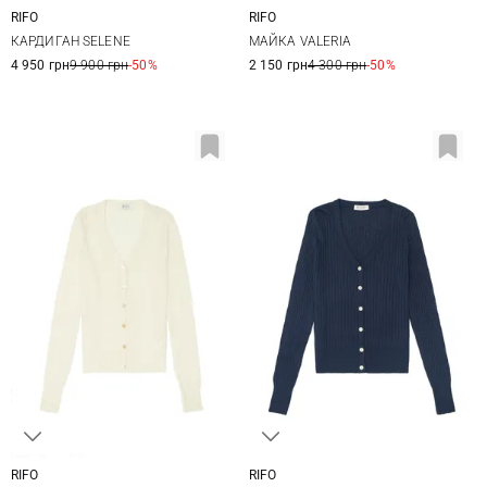
RIFO
RIFO
XS
S
M
L
S
M
L
КАРДИГАН SELENE
МАЙКА VALERIA
4 950 грн
9 900 грн
-50%
2 150 грн
4 300 грн
-50%
RIFO
RIFO
S
M
L
S
M
L