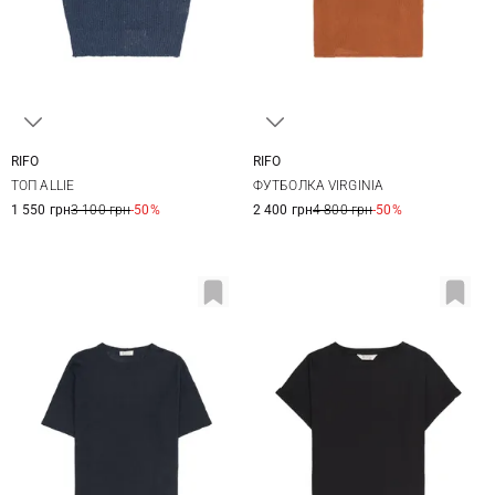
RIFO
RIFO
XS
S
M
L
XS
S
M
L
ТОП ALLIE
ФУТБОЛКА VIRGINIA
1 550 грн
3 100 грн
-50%
2 400 грн
4 800 грн
-50%