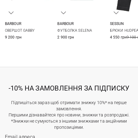
BARBOUR
BARBOUR
SESSUN
8
10
12
8
10
12
14
36
38
ОВЕРШОТ GABBY
ФУТБОЛКА SELENA
БРЮКИ HUDPE
9 200 грн
2 900 грн
4 550 грн
9 100 
-10% НА ЗАМОВЛЕННЯ ЗА ПІДПИСКУ
Підпишіться зараз щоб отримати знижку 10%* на перше
замовлення.
Першими дізнавайтеся про новини, знижки та розпродажі.
*Знижки не сумуються з іншими знижками та акційними
пропозиціями.