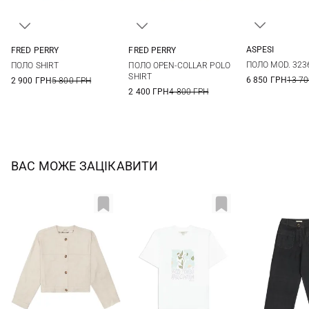
ASPESI
FRED PERRY
FRED PERRY
38
40
6
8
10
12
8
10
12
ПОЛО MOD. 323
ПОЛО SHIRT
ПОЛО OPEN-COLLAR POLO
SHIRT
6 850 ГРН
13 70
2 900 ГРН
5 800 ГРН
2 400 ГРН
4 800 ГРН
ВАС МОЖЕ ЗАЦІКАВИТИ