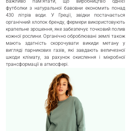
Важливо пам'ятати, що виробництво однієї
футболки з натуральної бавовни економить понад
430 літрів води. У Греції, звідки постачається
органічний хлопок бренду, фермери використовують
крапельне зрошення, яке забезпечує точковий полив
кожної рослини. Органічно оброблювані землі також
мають здатність скорочувати викиди метану у
вигляді парникових газів, які завдають величезної
шкоди клімату, за рахунок окислення і мікробної
трансформації в атмосфері.