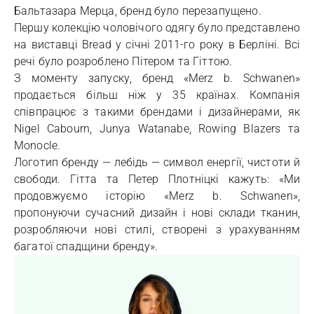
Бальтазара Мерца, бренд було перезапущено.
Першу колекцію чоловічого одягу було представлено
​​на виставці Bread у січні 2011-го року в Берліні. Всі
речі було розроблено Пітером та Гіттою.
З моменту запуску, бренд «Merz b. Schwanen»
продається більш ніж у 35 країнах. Компанія
співпрацює з такими брендами і дизайнерами, як
Nigel Cabourn, Junya Watanabe, Rowing Blazers та
Monocle.
Логотип бренду — лебідь — символ енергії, чистоти й
свободи. Гітта та Петер Плотніцкі кажуть: «Ми
продовжуємо історію «Merz b. Schwanen»,
пропонуючи сучасний дизайн і нові склади тканин,
розробляючи нові стилі, створені з урахуванням
багатої спадщини бренду».