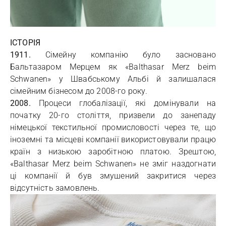
ІСТОРІЯ
1911.
Сімейну компанію було засновано
Бальтазаром Мерцем як «Balthasar Merz beim
Schwanen» у Швабському Альбі й залишалася
сімейним бізнесом до 2008-го року.
2008.
Процеси глобалізації, які домінували на
початку 20-го століття, призвели до занепаду
німецької текстильної промисловості через те, що
іноземні та місцеві компанії використовували працю
країн з низькою заробітною платою. Зрештою,
«Balthasar Merz beim Schwanen» не зміг наздогнати
ці компанії й був змушений закритися через
відсутність замовлень.