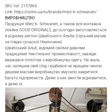
SKU list: 2157866
Link: https://ostriv.ua/ru/brands/merz-b-schwanen/
ВИРОБНИЦТВО
Продукція Merz b. Schwanen, а також вся вінтажна
лінійка GOOD ORIGINALS, до сьогодні виготовляється
в рідному регіоні Швабського Альба (гірський масив
на півдні сучасної Німеччини).
Швабський Альб, відомий своїми давніми
традиціями текстильної промисловості, завжди
вважався оплотом з виробництву одягу. На жаль,
час залишив свій слід і відбився не кращим чином:
дешеве масове виробництво змусило закритися
багато підприємств. Деякі з них змогли відновитися,
а деякі ні.