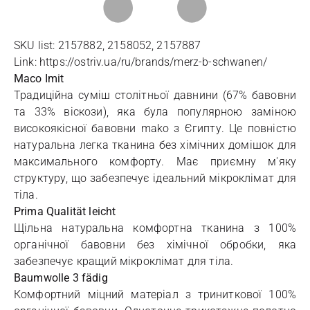
SKU list: 2157882, 2158052, 2157887
Link: https://ostriv.ua/ru/brands/merz-b-schwanen/
Maco Imit
Традиційна суміш столітньої давнини (67% бавовни
та 33% віскози), яка була популярною заміною
високоякісної бавовни mako з Єгипту. Це повністю
натуральна легка тканина без хімічних домішок для
максимального комфорту. Має приємну м'яку
структуру, що забезпечує ідеальний мікроклімат для
тіла.
Prima Qualität leicht
Щільна натуральна комфортна тканина з 100%
органічної бавовни без хімічної обробки, яка
забезпечує кращий мікроклімат для тіла.
Baumwolle 3 fädig
Комфортний міцний матеріал з триниткової 100%