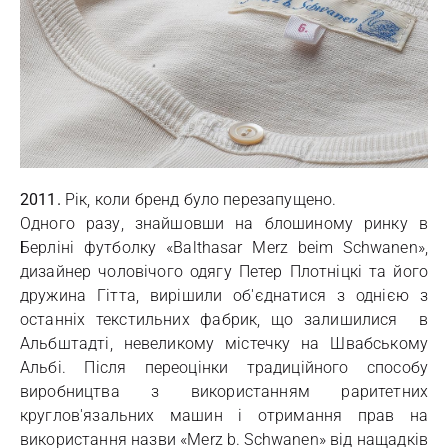
2011.
Рік, коли бренд було перезапущено.
Одного разу, знайшовши на блошиному ринку в
Берліні футболку «Balthasar Merz beim Schwanen»,
дизайнер чоловічого одягу Петер Плотніцкі та його
дружина Гітта, вирішили об'єднатися з однією з
останніх текстильних фабрик, що залишилися в
Альбштадті, невеликому містечку на Швабському
Альбі. Після переоцінки традиційного способу
виробництва з використанням раритетних
круглов'язальних машин і отримання прав на
використання назви «Merz b. Schwanen» від нащадків