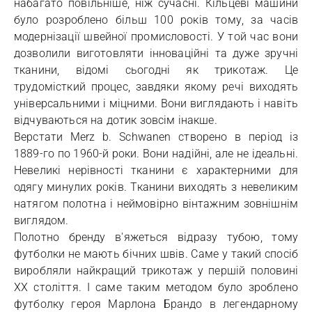
набагато повільніше, ніж сучасні. Кільцеві машини
було розроблено більш 100 років тому, за часів
модернізації швейної промисловості. У той час вони
дозволили виготовляти інноваційні та дуже зручні
тканини, відомі сьогодні як трикотаж. Це
трудомісткий процес, завдяки якому речі виходять
універсальними і міцними. Вони виглядають і навіть
відчуваються на дотик зовсім інакше.
Верстати Merz b. Schwanen створено в період із
1889-го по 1960-й роки. Вони надійні, але не ідеальні.
Невеликі нерівності тканини є характерними для
одягу минулих років. Тканини виходять з невеликим
натягом полотна і неймовірно вінтажним зовнішнім
виглядом.
Полотно бренду в'яжеться відразу тубою, тому
футболки не мають бічних швів. Саме у такий спосіб
виробляли найкращий трикотаж у першій половині
XX століття. І саме таким методом було зроблено
футболку героя Марлона Брандо в легендарному