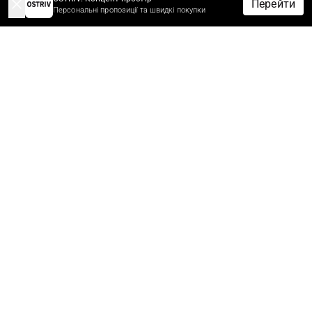
Перейти
Персональні пропозиції та швидкі покупки
-10% НА ЗАМОВЛЕННЯ ЗА ПІДПИСКУ
Підпишіться зараз щоб отримати знижку 10%* на перше
замовлення.
Першими дізнавайтеся про новини, знижки та розпродажі.
*Знижки не сумуються з іншими знижками та акційними
пропозиціями.
ЧОЛОВІКАМ
ЖІНКАМ