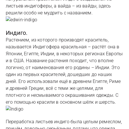
листьев индигоферы, а вайда – из вайды, здесь
решили особо не мудрить с названием.
Индиго.
Растением, из которого производят краситель,
называется Индигофера красильная – растёт она в
Японии, Египте, Индии, в некоторых регионах Европы
и в США. Название растения походит, что вполне
логично, от наименования его родины – Индии. Это
один из первых красителей, дошедших до наших
дней. Его использовали ещё в древнем Египте, Риме
и древней Греции, всё с теми же целями, для
плотного и несмываемого окрашивания одежды. С
его помощью красили в основном шёлк и шерсть.
Переработка листьев индиго была целым ремеслом,
причём, довольно серьёзным, потому что одежда,