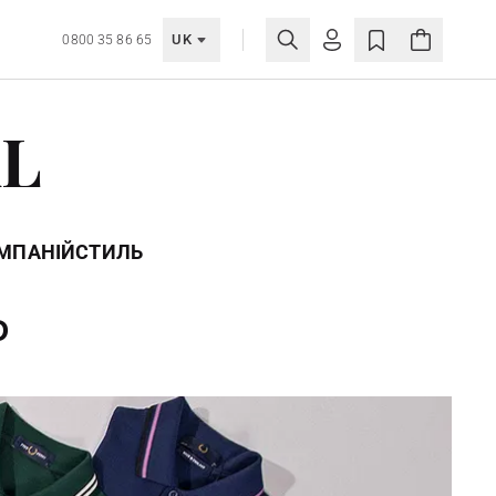
UK
0800 35 86 65
МОЯ ОБЛІКІВКА
AL
УВІЙТИ
Ще не зареєстровані?
СТВОРИТИ ОБЛІКІВКУ
ОМПАНІЙ
СТИЛЬ
D