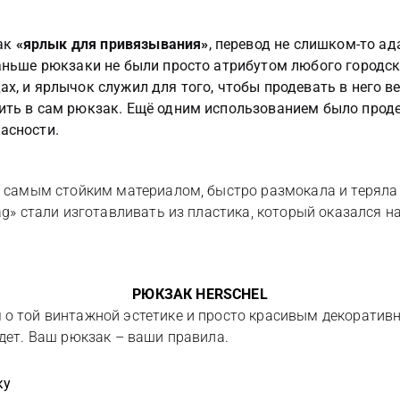
как
«ярлык для привязывания»
, перевод не слишком-то ад
раньше рюкзаки не были просто атрибутом любого городск
х, и ярлычок служил для того, чтобы продевать в него в
ить в сам рюкзак. Ещё одним использованием было проде
асности.
е самым стойким материалом, быстро размокала и теряла
tag» стали изготавливать из пластика, который оказался 
РЮКЗАК HERSCHEL
 о той винтажной эстетике и просто красивым декоративн
удет. Ваш рюкзак – ваши правила.
ку