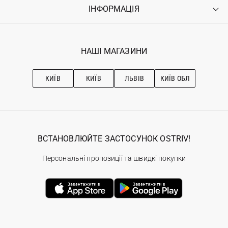
Оплата
ІНФОРМАЦІЯ
Увійти
Повернення
Реєстрація
Гарантія
Мої замовлення
Програма лояльності
Вакансії
Обране
Наші магазини
НАШІ МАГАЗИНИ
Ostriv Club+
Про OSTRIV
Підписка на новини
Рекомендації з догляду
КИЇВ
КИЇВ
ЛЬВІВ
КИЇВ ОБЛ
ВСТАНОВЛЮЙТЕ ЗАСТОСУНОК OSTRIV!
Персональні пропозиції та швидкі покупки