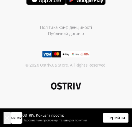
Політика конфіденційності
Публічний договір
© 2026 Ostriv.ua Store. All Rights Reserved.
OSTRIV. Концепт простір
Перейти
Персональні пропозиції та швидкі покупки