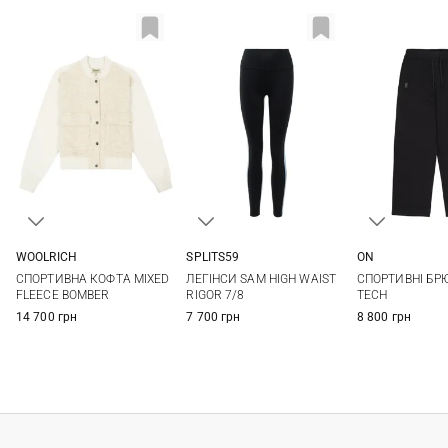
WOOLRICH
SPLITS59
ON
S
M
L
XS
S
M
L
XS
S
СПОРТИВНА КОФТА MIXED
ЛЕГІНСИ SAM HIGH WAIST
СПОРТИВНІ БР
XL
FLEECE BOMBER
RIGOR 7/8
TECH
14 700 грн
7 700 грн
8 800 грн