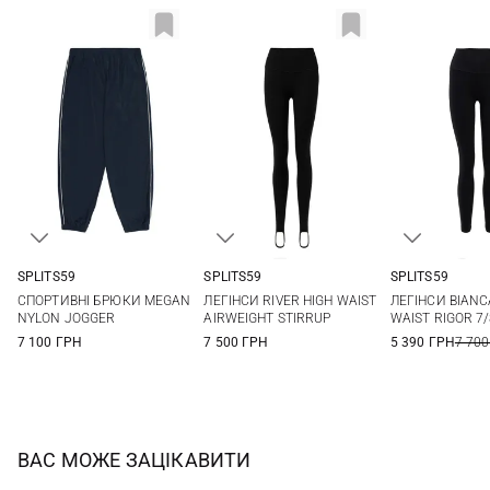
SPLITS59
SPLITS59
SPLITS59
XS
S
M
L
XS
S
M
L
XS
S
СПОРТИВНІ БРЮКИ MEGAN
ЛЕГІНСИ RIVER HIGH WAIST
ЛЕГІНСИ BIANC
XL
NYLON JOGGER
AIRWEIGHT STIRRUP
WAIST RIGOR 7
7 100 ГРН
7 500 ГРН
5 390 ГРН
7 700
ВАС МОЖЕ ЗАЦІКАВИТИ