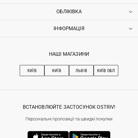
ОБЛІКІВКА
Контакти
Доставка
Оплата
ІНФОРМАЦІЯ
Увійти
Повернення
Реєстрація
Гарантія
Мої замовлення
Програма лояльності
Вакансії
Обране
Наші магазини
НАШІ МАГАЗИНИ
Ostriv Club+
Про OSTRIV
Підписка на новини
Рекомендації з догляду
КИЇВ
КИЇВ
ЛЬВІВ
КИЇВ ОБЛ
ВСТАНОВЛЮЙТЕ ЗАСТОСУНОК OSTRIV!
Персональні пропозиції та швидкі покупки