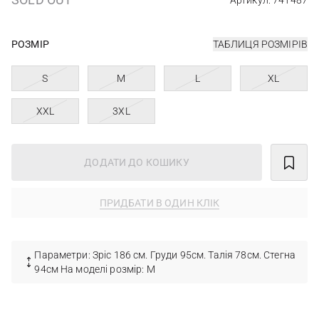
Артикул: 741487
РОЗМІР
ТАБЛИЦЯ РОЗМІРІВ
S
M
L
XL
XXL
3XL
ДОДАТИ ДО КОШИКУ
ПРИДБАТИ В ОДИН КЛІК
Параметри: Зріс 186 см. Груди 95см. Талія 78см. Стегна
94см На моделі розмір: M