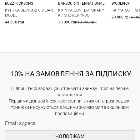
BUZZ RICKSONS
BARBOUR INTERNATIONAL
WOOLRICH
40
42
44
M
L
XL
XXL
S
M
КУРТКА DECK A-2 CIVILIAN
КУРТКА CONTEMPORARY
ПАРКА SOFT SH
XXL
3XL
MODEL
A7 SHOWERPROOF
23 800 грн
47 6
44 600 грн
13 090 грн
18 700 грн
-10% НА ЗАМОВЛЕННЯ ЗА ПІДПИСКУ
Підпишіться зараз щоб отримати знижку 10%* на перше
замовлення.
Першими дізнавайтеся про новини, знижки та розпродажі.
*Знижки не сумуються з іншими знижками та акційними
пропозиціями.
ЧОЛОВІКАМ