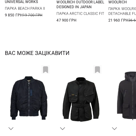
UNIVERSAL WORKS
WOOLRICH OUTDOOR LABEL
WOOLRICH
M
L
XL
XXL
M
L
XL
S
M
DESIGNED IN JAPAN
ПАРКА BEACH PARKA II
ПАРКА WOOLRI
XXL
ПАРКА ARCTIC CLASSIC FIT
DETACHABLE F
9 850 ГРН
19 700 ГРН
47 900 ГРН
21 960 ГРН
36 
ВАС МОЖЕ ЗАЦІКАВИТИ