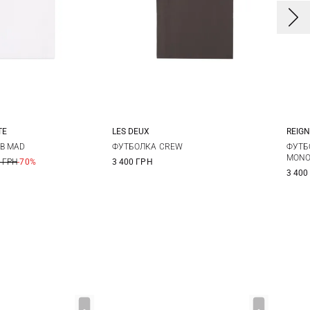
TE
LES DEUX
REIG
M
L
XL
S
M
L
XL
S
B MAD
ФУТБОЛКА CREW
ФУТБ
MONO
 ГРН
-70%
3 400 ГРН
XXL
XX
3 400