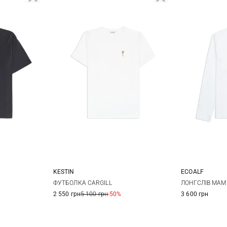
KESTIN
ECOALF
M
L
M
L
XL
XXL
S
ФУТБОЛКА CARGILL
ЛОНГСЛІВ MAM
2 550 грн
5 100 грн
-50%
3 600 грн