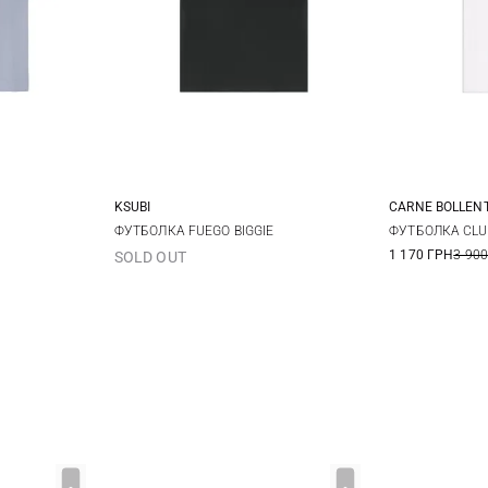
KSUBI
CARNE BOLLEN
XL
XXL
M
L
XL
S
ФУТБОЛКА FUEGO BIGGIE
ФУТБОЛКА CLU
1 170 ГРН
3 900
SOLD OUT
XXL