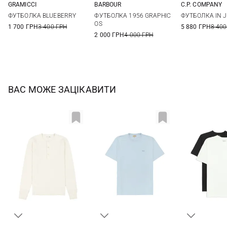
GRAMICCI
BARBOUR
C.P. COMPANY
XS
S
M
L
36
38
40
42
M
L
ФУТБОЛКА BLUEBERRY
ФУТБОЛКА 1956 GRAPHIC
ФУТБОЛКА IN 
44
OS
1 700 ГРН
3 400 ГРН
5 880 ГРН
8 400
2 000 ГРН
4 000 ГРН
ВАС МОЖЕ ЗАЦІКАВИТИ