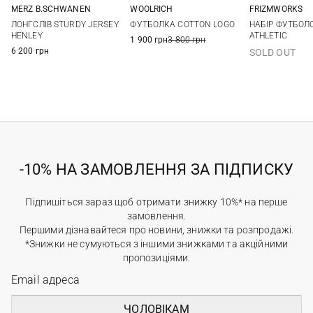
MERZ B.SCHWANEN
WOOLRICH
FRIZMWORKS
S
M
L
XL
M
L
XL
XXL
M
L
ЛОНГСЛІВ STURDY JERSEY
ФУТБОЛКА COTTON LOGO
НАБІР ФУТБОЛО
HENLEY
ATHLETIC
1 900 грн
3 800 грн
6 200 грн
SOLD OUT
-10% НА ЗАМОВЛЕННЯ ЗА ПІДПИСКУ
Підпишіться зараз щоб отримати знижку 10%* на перше
замовлення.
Першими дізнавайтеся про новини, знижки та розпродажі.
*Знижки не сумуються з іншими знижками та акційними
пропозиціями.
ЧОЛОВІКАМ