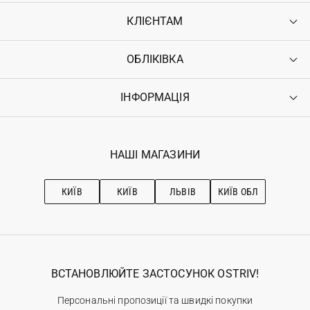
КЛІЄНТАМ
ОБЛІКІВКА
Контакти
Доставка
Оплата
ІНФОРМАЦІЯ
Увійти
Повернення
Реєстрація
Гарантія
Мої замовлення
Програма лояльності
Вакансії
Обране
Наші магазини
НАШІ МАГАЗИНИ
Ostriv Club+
Про OSTRIV
Підписка на новини
Рекомендації з догляду
КИЇВ
КИЇВ
ЛЬВІВ
КИЇВ ОБЛ
ВСТАНОВЛЮЙТЕ ЗАСТОСУНОК OSTRIV!
Персональні пропозиції та швидкі покупки