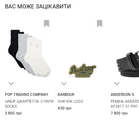
ВАС МОЖЕ ЗАЦІКАВИТИ
POP TRADING COMPANY
BARBOUR
ANDERSON`S
S/M
L/XL
One size
85
90
НАБІР ШКАРПЕТОК 3 ПАРИ
ЗНАЧОК LOGO
РЕМІНЬ ANDER
105
110
SOCKS
AF2817 31 PI97
450 грн
3 800 грн
7 800 грн