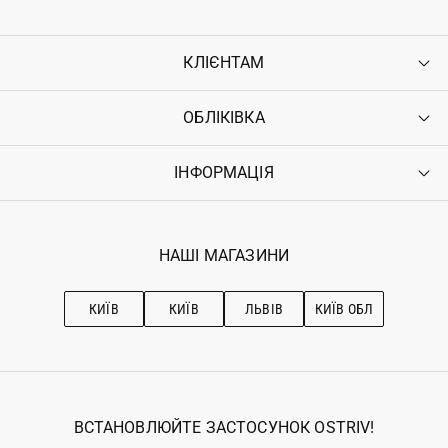
КЛІЄНТАМ
ОБЛІКІВКА
Контакти
Доставка
Оплата
ІНФОРМАЦІЯ
Увійти
Повернення
Реєстрація
Гарантія
Мої замовлення
Програма лояльності
Вакансії
Обране
Наші магазини
НАШІ МАГАЗИНИ
Ostriv Club+
Про OSTRIV
Підписка на новини
Рекомендації з догляду
КИЇВ
КИЇВ
ЛЬВІВ
КИЇВ ОБЛ
ВСТАНОВЛЮЙТЕ ЗАСТОСУНОК OSTRIV!