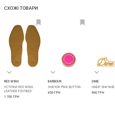
СХОЖІ ТОВАРИ
RED WING
BARBOUR
DIME
XS
S
M
L
One size
One si
УСТІЛКИ RED WING
ЗНАЧОК PINK BUTTON
НАБІР ЗНАЧКІВ
XL
LEATHER FOOTBED
450 ГРН
900 ГРН
1 700 ГРН