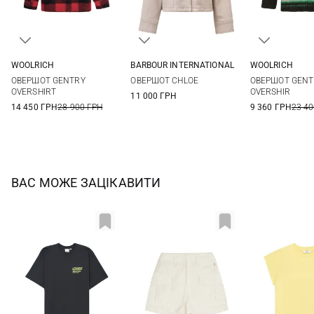
WOOLRICH
BARBOUR INTERNATIONAL
WOOLRICH
XXS
XS
S
M
8
10
12
XS
S
ОВЕРШОТ GENTRY
ОВЕРШОТ CHLOE
ОВЕРШОТ GENT
L
XL
OVERSHIRT
OVERSHIR
11 000 ГРН
14 450 ГРН
28 900 ГРН
9 360 ГРН
23 40
ВАС МОЖЕ ЗАЦІКАВИТИ