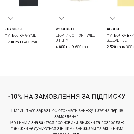
GRAMICCI
WOOLRICH
AGOLDE
S
M
L
XL
25
26
27
28
S
M
ФУТБОЛКА G-SAIL
ШОРТИ COTTON TWILL
ФУТБОЛКА BRY
29
UTILITY
SLEEVE TEE
1 700 грн
3 400 грн
4 800 грн
9 600 грн
2 520 грн
6 300 
-10% НА ЗАМОВЛЕННЯ ЗА ПІДПИСКУ
Підпишіться зараз щоб отримати знижку 10%* на перше
замовлення.
Першими дізнавайтеся про новини, знижки та розпродажі.
*Знижки не сумуються з іншими знижками та акційними