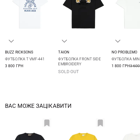
BUZZ RICKSONS
TAION
NO PROBLEMO
M
L
XL
XXL
M
L
XL
XXL
S
M
ФУТБОЛКА T VMF-441
ФУТБОЛКА FRONT SIDE
ФУТБОЛКА MIN
EMBROIDERY
3 800 ГРН
1 800 ГРН
3 600
SOLD OUT
ВАС МОЖЕ ЗАЦІКАВИТИ