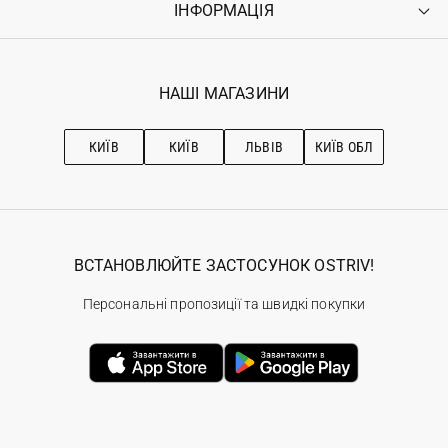
ІНФОРМАЦІЯ
Увійти
Повернення
Реєстрація
Гарантія
Мої замовлення
Програма лояльності
Вакансії
Обране
Наші магазини
НАШІ МАГАЗИНИ
Ostriv Club+
Про OSTRIV
Підписка на новини
Рекомендації з догляду
КИЇВ
КИЇВ
ЛЬВІВ
КИЇВ ОБЛ
ВСТАНОВЛЮЙТЕ ЗАСТОСУНОК OSTRIV!
Персональні пропозиції та швидкі покупки