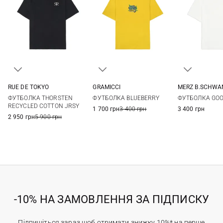
RUE DE TOKYO
GRAMICCI
MERZ B.SCHWA
M
L
XL
XXL
XS
S
M
L
S
M
ФУТБОЛКА THORSTEN
ФУТБОЛКА BLUEBERRY
ФУТБОЛКА GOO
XXL
RECYCLED COTTON JRSY
1 700 грн
3 400 грн
3 400 грн
2 950 грн
5 900 грн
-10% НА ЗАМОВЛЕННЯ ЗА ПІДПИСКУ
Підпишіться зараз щоб отримати знижку 10%* на перше