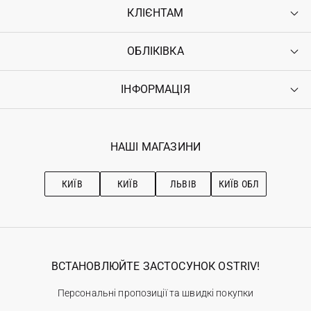
КЛІЄНТАМ
ОБЛІКІВКА
Контакти
Доставка
Оплата
ІНФОРМАЦІЯ
Увійти
Повернення
Реєстрація
Гарантія
Мої замовлення
Програма лояльності
Вакансії
Обране
Наші магазини
НАШІ МАГАЗИНИ
Ostriv Club+
Про OSTRIV
Підписка на новини
Рекомендації з догляду
КИЇВ
КИЇВ
ЛЬВІВ
КИЇВ ОБЛ
ВСТАНОВЛЮЙТЕ ЗАСТОСУНОК OSTRIV!
Персональні пропозиції та швидкі покупки