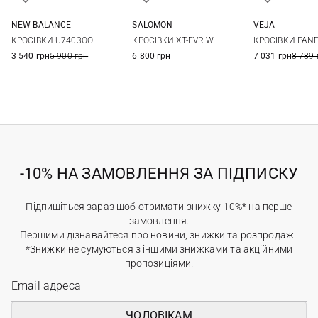
NEW BALANCE
SALOMON
VEJA
4 US
4,5 US
5 US
5,5 US
4 UK
4,5 UK
5 UK
5,5 UK
36
37
КРОСІВКИ U7403OO
КРОСІВКИ XT-EVR W
КРОСІВКИ PAN
6 US
6,5 US
7 US
7,5 US
6 UK
6,5 UK
7 UK
40
3 540 грн
5 900 грн
6 800 грн
7 031 грн
8 789 
8 US
-10% НА ЗАМОВЛЕННЯ ЗА ПІДПИСКУ
Підпишіться зараз щоб отримати знижку 10%* на перше
замовлення.
Першими дізнавайтеся про новини, знижки та розпродажі.
*Знижки не сумуються з іншими знижками та акційними
пропозиціями.
ЧОЛОВІКАМ