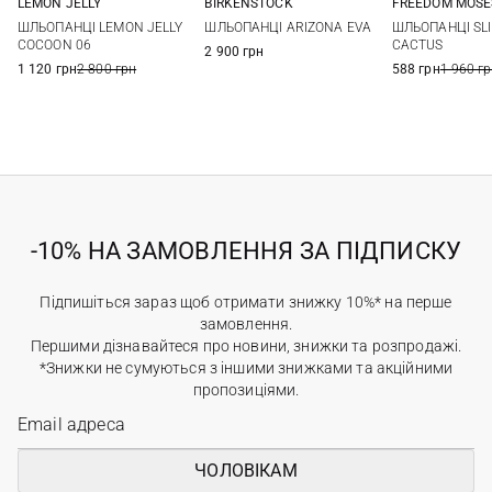
LEMON JELLY
BIRKENSTOCK
FREEDOM MOSE
36
37
38
39
36
37
38
39
35/36
36/37
ШЛЬОПАНЦІ LEMON JELLY
ШЛЬОПАНЦІ ARIZONA EVA
ШЛЬОПАНЦІ SL
40
41
40
41
39/40
COCOON 06
CACTUS
2 900 грн
1 120 грн
2 800 грн
588 грн
1 960 г
-10% НА ЗАМОВЛЕННЯ ЗА ПІДПИСКУ
Підпишіться зараз щоб отримати знижку 10%* на перше
замовлення.
Першими дізнавайтеся про новини, знижки та розпродажі.
*Знижки не сумуються з іншими знижками та акційними
пропозиціями.
ЧОЛОВІКАМ