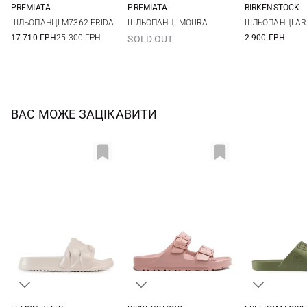
PREMIATA
PREMIATA
BIRKENSTOCK
36
36,5
37
37,5
36
37
38
39
36
37
ШЛЬОПАНЦІ M7362 FRIDA
ШЛЬОПАНЦІ MOURA
ШЛЬОПАНЦІ AR
38
38,5
39
40
40
41
40
41
17 710 ГРН
25 300 ГРН
2 900 ГРН
SOLD OUT
40,5
ВАС МОЖЕ ЗАЦІКАВИТИ