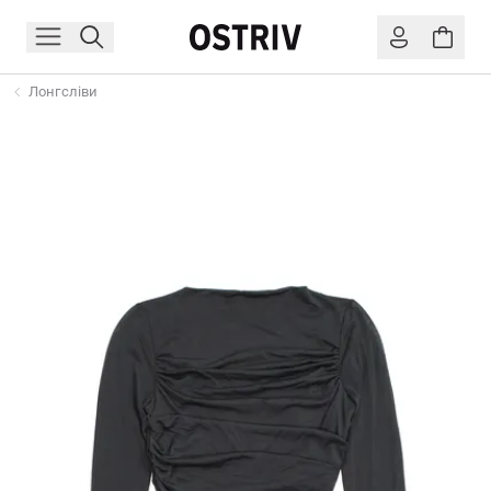
Лонгсліви