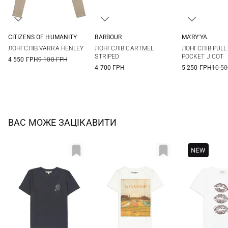
CITIZENS OF HUMANITY
BARBOUR
MA'RY'YA
XS
S
M
8
10
12
14
XS
S
ЛОНГСЛІВ VARRA HENLEY
ЛОНГСЛІВ CARTMEL
ЛОНГСЛІВ PULL
XL
STRIPED
POCKET J.COT
4 550 ГРН
9 100 ГРН
4 700 ГРН
5 250 ГРН
10 50
ВАС МОЖЕ ЗАЦІКАВИТИ