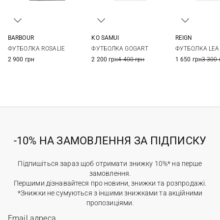
BARBOUR
KO SAMUI
REIGN
8
10
12
14
XS
S
M
L
S
ФУТБОЛКА ROSALIE
ФУТБОЛКА GOGART
ФУТБОЛКА LEA 
XL
2 900 грн
2 200 грн
4 400 грн
1 650 грн
3 300 
-10% НА ЗАМОВЛЕННЯ ЗА ПІДПИСКУ
Підпишіться зараз щоб отримати знижку 10%* на перше
замовлення.
Першими дізнавайтеся про новини, знижки та розпродажі.
*Знижки не сумуються з іншими знижками та акційними
пропозиціями.