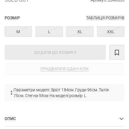
Артикул: 2346055
РОЗМІР
ТАБЛИЦЯ РОЗМІРІВ
M
L
XL
XXL
ДОДАТИ ДО КОШИКУ
ПРИДБАТИ В ОДИН КЛІК
Параметри моделі: Зріст 184см. Груди 96см. Талія
75см. Стегна 93см На моделі розмір: L
ОПИС