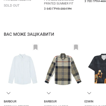
3 700 ГРН
7 400
PRINTED SUMMER FIT
SOLD OUT
3 640 ГРН
5 200 ГРН
ВАС МОЖЕ ЗАЦІКАВИТИ
BARBOUR
BARBOUR
EDWIN
S
M
L
XL
S
M
L
XL
M
L