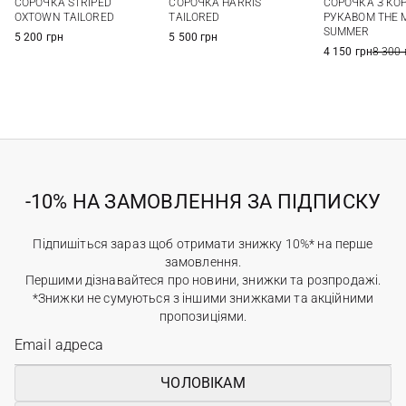
СОРОЧКА STRIPED
СОРОЧКА HARRIS
СОРОЧКА З КО
XXL
3XL
XXL
3XL
OXTOWN TAILORED
TAILORED
РУКАВОМ THE 
SUMMER
5 200 грн
5 500 грн
4 150 грн
8 300 
-10% НА ЗАМОВЛЕННЯ ЗА ПІДПИСКУ
Підпишіться зараз щоб отримати знижку 10%* на перше
замовлення.
Першими дізнавайтеся про новини, знижки та розпродажі.
*Знижки не сумуються з іншими знижками та акційними
пропозиціями.
ЧОЛОВІКАМ