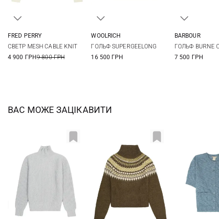
FRED PERRY
WOOLRICH
BARBOUR
6
8
10
12
XS
S
M
L
S
M
СВЕТР MESH CABLE KNIT
ГОЛЬФ SUPERGEELONG
ГОЛЬФ BURNE 
XL
4 900 ГРН
9 800 ГРН
16 500 ГРН
7 500 ГРН
ВАС МОЖЕ ЗАЦІКАВИТИ