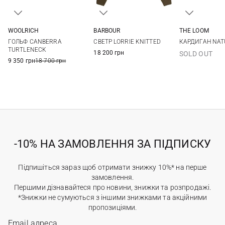
WOOLRICH
BARBOUR
THE LOOM
XS
S
M
L
6
8
10
12
S
M
ГОЛЬФ CANBERRA
СВЕТР LORRIE KNITTED
КАРДИГАН NAT
XL
14
TURTLENECK
18 200 грн
SOLD OUT
9 350 грн
18 700 грн
-10% НА ЗАМОВЛЕННЯ ЗА ПІДПИСКУ
Підпишіться зараз щоб отримати знижку 10%* на перше
замовлення.
Першими дізнавайтеся про новини, знижки та розпродажі.
*Знижки не сумуються з іншими знижками та акційними
пропозиціями.