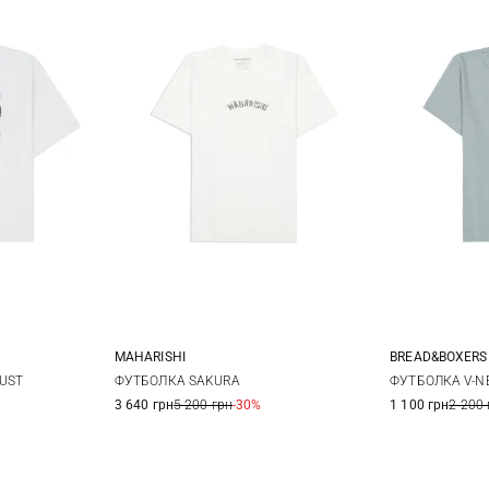
MAHARISHI
BREAD&BOXERS
8
10
S
M
L
XL
S
UST
ФУТБОЛКА SAKURA
ФУТБОЛКА V-N
3 640 грн
5 200 грн
-30%
1 100 грн
2 200 
XXL