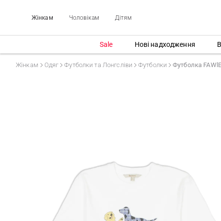
Жінкам
Чоловікам
Дітям
Sale
Нові надходження
В
Жінкам
Одяг
Футболки та Лонгсліви
Футболки
Футболка FAWl