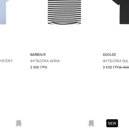
BARBOUR
AGOLDE
L
XL
8
10
12
XS
MYSTERY
ФУТБОЛКА ADRIA
ФУТБОЛКА SUL
2 900 ГРН
3 450 ГРН
6 900