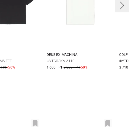
DEUS EX MACHINА
CDLP
S
M
L
XS
S
M
X
MA TEE
ФУТБОЛКА A110
ФУТБ
 ГРН
-50%
1 600 ГРН
3 200 ГРН
-50%
3 710
X