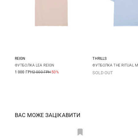
REIGN
THRILLS
S
S
M
ФУТБОЛКА LEA REIGN
ФУТБОЛКА THE RITUAL 
1 000 ГРН
2 000 ГРН
-50%
SOLD OUT
ВАС МОЖЕ ЗАЦІКАВИТИ