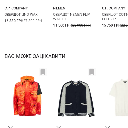
C.P. COMPANY
NEMEN
C.P. COMPANY
M
L
XL
XXL
M
L
XL
XXL
M
L
ОВЕРШОТ LINO WAX
ОВЕРШОТ NEMEN FLIP
ОВЕРШОТ COTT
WALLET
FULL ZIP
16 380 ГРН
27 300 ГРН
11 560 ГРН
28 900 ГРН
15 750 ГРН
22 
ВАС МОЖЕ ЗАЦІКАВИТИ