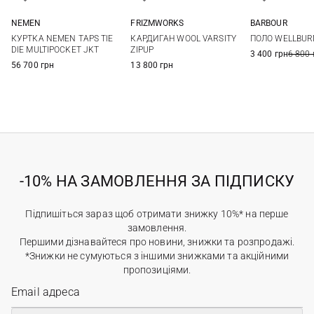
NEMEN
FRIZMWORKS
BARBOUR
M
L
XL
S
M
L
XL
S
M
КУРТКА NEMEN TAPS TIE
КАРДИГАН WOOL VARSITY
ПОЛО WELLBUR
XXL
DIE MULTIPOCKET JKT
ZIPUP
3 400 грн
6 800 
56 700 грн
13 800 грн
-10% НА ЗАМОВЛЕННЯ ЗА ПІДПИСКУ
Підпишіться зараз щоб отримати знижку 10%* на перше
замовлення.
Першими дізнавайтеся про новини, знижки та розпродажі.
*Знижки не сумуються з іншими знижками та акційними
пропозиціями.