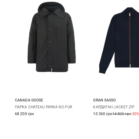
CANADA GOOSE
GRAN SASSO
S
M
L
XL
48
50
ПАРКА CHATEAU PARKA NO FUR
КАРДИГАН JACKET ZIP
68 200 грн
10 360 грн
14 800 грн
-30
56
58