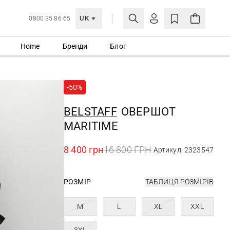
UK
0800 35 86 65
Home
Бренди
Блог
МОЯ ОБЛІКІВКА
УВІЙТИ
-50%
Ще не зареєстровані?
СТВОРИТИ ОБЛІКІВКУ
BELSTAFF
ОВЕРШОТ
MARITIME
8 400 грн
16 800 ГРН
Артикул: 2323547
РОЗМІР
ТАБЛИЦЯ РОЗМІРІВ
M
L
XL
XXL