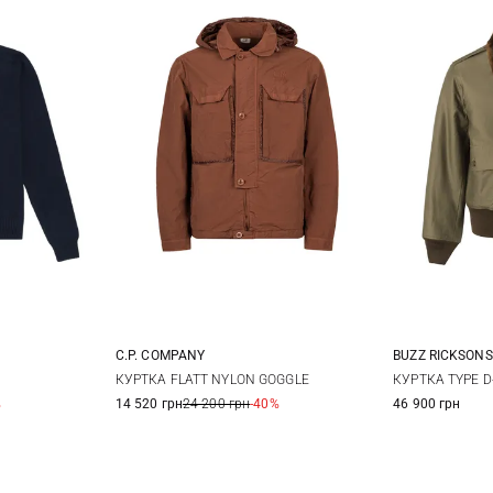
C.P. COMPANY
BUZZ RICKSONS
52
54
S
M
L
XL
40
4
КУРТКА FLATT NYLON GOGGLE
КУРТКА TYPE D
%
14 520 грн
24 200 грн
-40%
46 900 грн