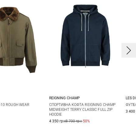
LES 
REIGNING CHAMP
2
44
S
M
L
XL
ФУТБ
-10 ROUGH WEAR
СПОРТИВНА КОФТА REIGNING CHAMP
MIDWEIGHT TERRY CLASSIC FULL ZIP
3 400
HOODIE
XXL
4 350 грн
8 700 грн
-50%