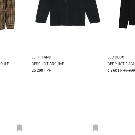
LEFT HAND
LES DEUX
L
XL
M
L
XL
XXL
M
POULE
ОВЕРШОТ ARCHIVE
ОВЕРШОТ FISC
25 200 ГРН
6 860 ГРН
9 800