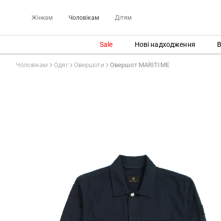
Жінкам
Чоловікам
Дітям
Sale
Нові надходження
В
Чоловікам
Одяг
Овершоти
Овершот MARITIME