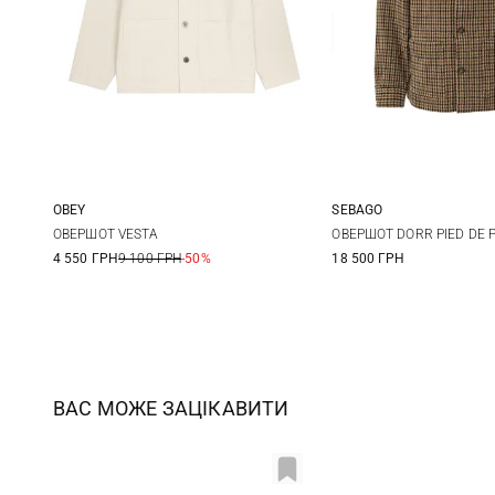
OBEY
SEBAGO
S
M
L
XL
S
M
ОВЕРШОТ VESTA
ОВЕРШОТ DORR PIED DE 
4 550 ГРН
9 100 ГРН
-50%
18 500 ГРН
XXL
XXL
ВАС МОЖЕ ЗАЦІКАВИТИ