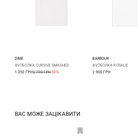
DIME
BARBOUR
XXS
XS
S
M
8
10
ФУТБОЛКА CURSIVE SMASHED
ФУТБОЛКА ROSALIE
1 350 ГРН
2 700 ГРН
-50%
2 900 ГРН
ВАС МОЖЕ ЗАЦІКАВИТИ