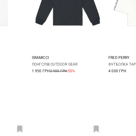
GRAMICCI
FRED PERRY
12
14
S
M
L
XL
6
ЛОНГСЛІВ OUTDOOR GEAR
ФУТБОЛКА TAP
1 950 ГРН
3 900 ГРН
-50%
4 000 ГРН