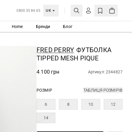
UK
0800 35 86 65
Home
Бренди
Блог
МОЯ ОБЛІКІВКА
УВІЙТИ
FRED PERRY
ФУТБОЛКА
Ще не зареєстровані?
TIPPED MESH PIQUE
СТВОРИТИ ОБЛІКІВКУ
4 100 грн
Артикул: 2344827
РОЗМІР
ТАБЛИЦЯ РОЗМІРІВ
6
8
10
12
14