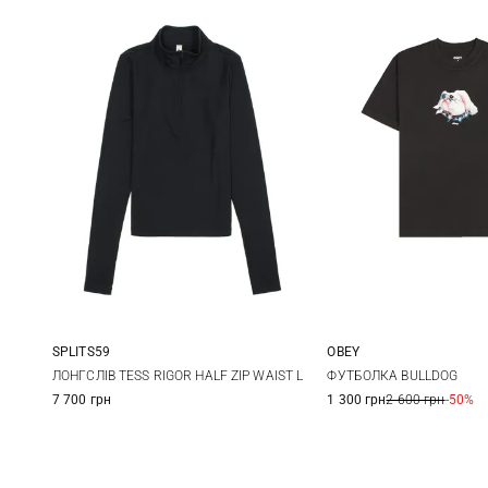
SPLITS59
OBEY
XS
S
M
L
XS
S
ЛОНГСЛІВ TESS RIGOR HALF ZIP WAIST L
ФУТБОЛКА BULLDOG
7 700 грн
1 300 грн
2 600 грн
-50%
XL