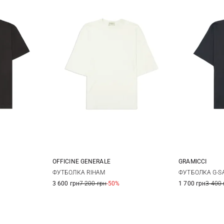
OFFICINE GENERALE
GRAMICCI
M
XS
S
M
L
S
ФУТБОЛКА RIHAM
ФУТБОЛКА G-SA
3 600 грн
7 200 грн
-50%
1 700 грн
3 400 