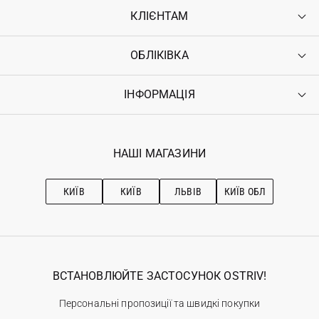
КЛІЄНТАМ
ОБЛІКІВКА
Контакти
Доставка
Оплата
ІНФОРМАЦІЯ
Увійти
Повернення
Реєстрація
Гарантія
Мої замовлення
Програма лояльності
Вакансії
Обране
Наші магазини
НАШІ МАГАЗИНИ
Ostriv Club+
Про OSTRIV
Підписка на новини
Рекомендації з догляду
КИЇВ
КИЇВ
ЛЬВІВ
КИЇВ ОБЛ
ВСТАНОВЛЮЙТЕ ЗАСТОСУНОК OSTRIV!
Персональні пропозиції та швидкі покупки