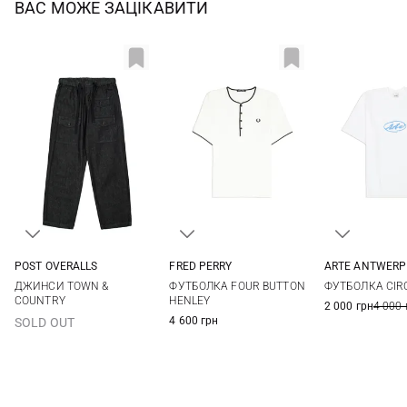
ВАС МОЖЕ ЗАЦІКАВИТИ
POST OVERALLS
FRED PERRY
ARTE ANTWERP
M
L
XL
M
L
XL
S
M
ДЖИНСИ TOWN &
ФУТБОЛКА FOUR BUTTON
ФУТБОЛКА CIR
COUNTRY
HENLEY
2 000 грн
4 000 
4 600 грн
SOLD OUT