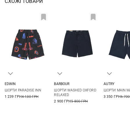
СХОЖІ ТОВАРИ
EDWIN
BARBOUR
AUTRY
S
M
L
XL
S
M
L
XL
M
L
ШОРТИ PARADISE INN
ШОРТИ WASHED OXFORD
ШОРТИ MAIN 
XXL
RELAXED
1 239 ГРН
4 130 ГРН
3 350 ГРН
6 700
2 900 ГРН
5 800 ГРН