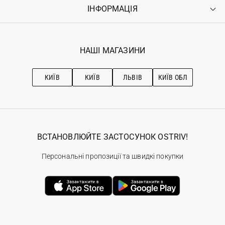
Оплата
ІНФОРМАЦІЯ
Увійти
Повернення
Реєстрація
Гарантія
Мої замовлення
Програма лояльності
Вакансії
Обране
Наші магазини
НАШІ МАГАЗИНИ
Ostriv Club+
Про OSTRIV
Підписка на новини
Рекомендації з догляду
КИЇВ
КИЇВ
ЛЬВІВ
КИЇВ ОБЛ
ВСТАНОВЛЮЙТЕ ЗАСТОСУНОК OSTRIV!
Персональні пропозиції та швидкі покупки