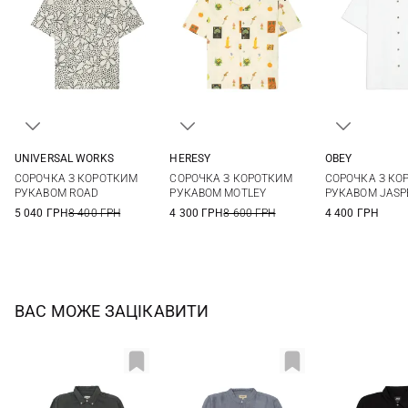
UNIVERSAL WORKS
HERESY
OBEY
M
L
XL
XXL
M
L
XL
S
M
СОРОЧКА З КОРОТКИМ
СОРОЧКА З КОРОТКИМ
СОРОЧКА З КО
XXL
РУКАВОМ ROAD
РУКАВОМ MOTLEY
РУКАВОМ JASP
5 040 ГРН
8 400 ГРН
4 300 ГРН
8 600 ГРН
4 400 ГРН
ВАС МОЖЕ ЗАЦІКАВИТИ