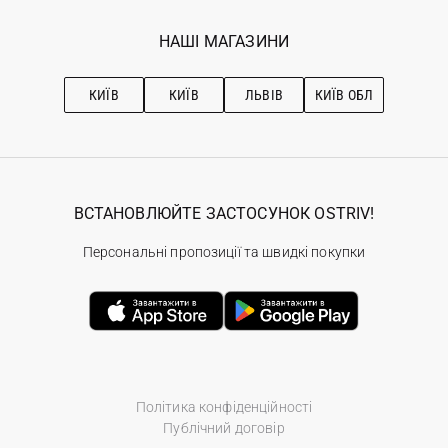
Програма лояльності
Вакансії
Обране
Наші магазини
НАШІ МАГАЗИНИ
Ostriv Club+
Про OSTRIV
Підписка на новини
Рекомендації з догляду
КИЇВ
КИЇВ
ЛЬВІВ
КИЇВ ОБЛ
ВСТАНОВЛЮЙТЕ ЗАСТОСУНОК OSTRIV!
Персональні пропозиції та швидкі покупки
Політика конфіденційності
Публічний договір