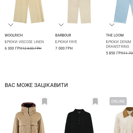
WOOLRICH
BARBOUR
THE LOOM
27
8
10
12
14
S
M
БРЮКИ VISCOSE LINEN
БРЮКИ FAYE
БРЮКИ DENIM
DRAWSTRING
6 300 ГРН
12 600 ГРН
7 000 ГРН
5 850 ГРН
11 70
ВАС МОЖЕ ЗАЦІКАВИТИ