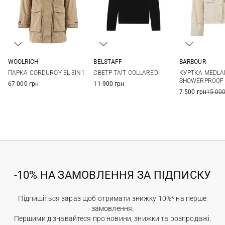
WOOLRICH
BELSTAFF
BARBOUR
S
M
L
XS
S
M
L
8
10
ПАРКА CORDUROY 3L 3IN1
СВЕТР TAIT COLLARED
КУРТКА MEDL
16
SHOWERPROOF
67 000 грн
11 900 грн
7 500 грн
15 000
-10% НА ЗАМОВЛЕННЯ ЗА ПІДПИСКУ
Підпишіться зараз щоб отримати знижку 10%* на перше
замовлення.
Першими дізнавайтеся про новини, знижки та розпродажі.