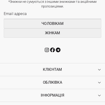
*Знижки не сумуються з іншими знижками та акційними
пропозиціями.
ЧОЛОВІКАМ
ЖІНКАМ
КЛІЄНТАМ
ОБЛІКІВКА
Контакти
Доставка
Оплата
ІНФОРМАЦІЯ
Увійти
Повернення
Реєстрація
Гарантія
Мої замовлення