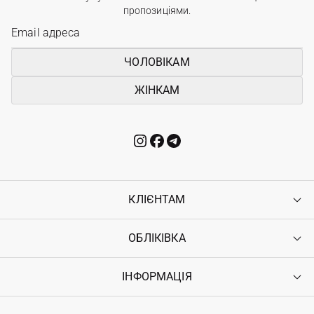
пропозиціями.
ЧОЛОВІКАМ
ЖІНКАМ
КЛІЄНТАМ
ОБЛІКІВКА
Контакти
Доставка
Оплата
ІНФОРМАЦІЯ
Увійти
Повернення
Реєстрація
Гарантія
Мої замовлення
Програма лояльності