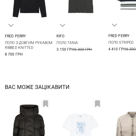
FRED PERRY
FRED PERRY
RIFO
6
8
6
8
10
12
S
M
L
ПОЛО STRIPED
ПОЛО З ДОВГИМ РУКАВОМ
ПОЛО TANIA
RIBBED KNITTED
4 410 ГРН
6 300
3 150 ГРН
6 300 ГРН
8 700 ГРН
ВАС МОЖЕ ЗАЦІКАВИТИ