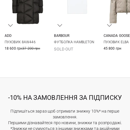
ADD
BARBOUR
CANADA GOOS
38
44
46
8
10
12
14
XS
S
ПУХОВИК 8AW446
ФУТБОЛКА HAMBLETON
ПУХОВИК ELBA
XL
18 600 грн
37 200 грн
45 800 грн
SOLD OUT
-10% НА ЗАМОВЛЕННЯ ЗА ПІДПИСКУ
Підпишіться зараз щоб отримати знижку 10%* на перше
замовлення.
Першими дізнавайтеся про новини, знижки та розпродажі.
*Знижки не сумуються з іншими знижками та акційними