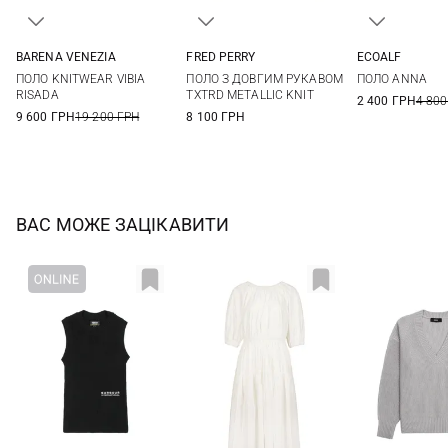
BARENA VENEZIA
FRED PERRY
ECOALF
XS
S
M
L
6
8
10
12
XS
S
ПОЛО KNITWEAR VIBIA
ПОЛО З ДОВГИМ РУКАВОМ
ПОЛО ANNA
RISADA
TXTRD METALLIC KNIT
2 400 ГРН
4 800
9 600 ГРН
19 200 ГРН
8 100 ГРН
ВАС МОЖЕ ЗАЦІКАВИТИ