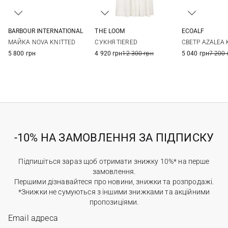
THE LOOM
BARBOUR INTERNATIONAL
ECOALF
S
M
L
8
10
12
14
XS
S
СУКНЯ TIERED
МАЙКА NOVA KNITTED
СВЕТР AZALEA 
4 920 грн
12 300 грн
5 800 грн
5 040 грн
7 200 
-10% НА ЗАМОВЛЕННЯ ЗА ПІДПИСКУ
Підпишіться зараз щоб отримати знижку 10%* на перше
замовлення.
Першими дізнавайтеся про новини, знижки та розпродажі.
*Знижки не сумуються з іншими знижками та акційними
пропозиціями.